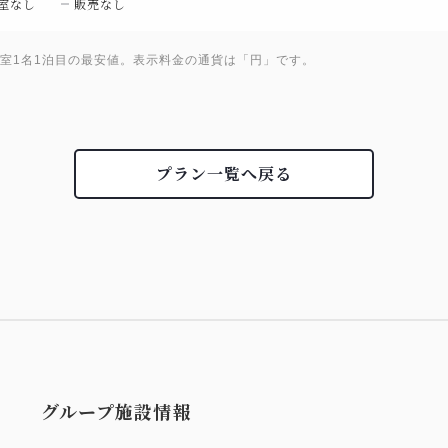
室なし
販売なし
1室1名1泊目の最安値。表示料金の通貨は「円」です。
プラン一覧へ戻る
グループ施設情報