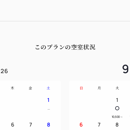
気にスタートできる朝食です
ンジでお召し上がりいただけ
■プラン内容■
対象：期間限定のご宿泊（一
このプランの空室状況
特典：SAIK朝食セット
9
【メニュー】
26
金沢「ひらみぱん」のパン2種
バナナ
木
金
土
日
月
火
フルーツ
ヨーグルト
1
1
ミネラルウォーターボトル
ドリップコーヒー
10,500
～
※季節や当日の仕入れの状況
6
7
8
6
7
8
ます。