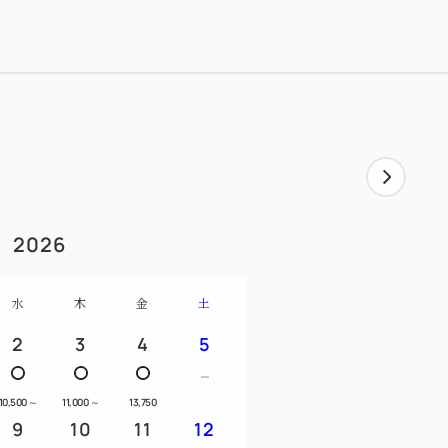
。時間に追われずゆったりと、お部屋やラウ
ます。
部特定日を除く）
2026
水
木
金
土
2
3
4
5
10,500
～
11,000
～
13,750
によりメニューが変更になる場合がござい
9
10
11
12