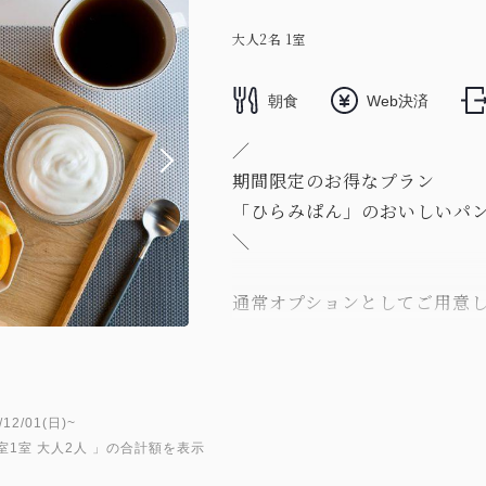
大人
2
名
1
室
朝食
Web決済
／
期間限定のお得なプラン
「ひらみぱん」のおいしいパ
＼
通常オプションとしてご用意
同じ価格で味わっていただけ
列のできる人気ビストロベー
SAIKでお楽しみいただけます
2/01(日)~
室1室 大人2人
」の合計額を表示
金沢屈指の人気店「ひらみぱ
ンに、爽やかな朝にぴったり