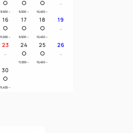
9,500
～
9,500
～
10,450
～
16
17
18
19
香りで癒されるオリジナルシャンプー、コン
11,000
～
9,500
～
10,450
～
 ・くし ・ひげ剃り ・ドライヤー ・ウォッ
23
24
25
26
茶
11,000
～
10,450
～
30
11,400
～
様迄となります。
望があれば2日前までに直接お問い合わせく