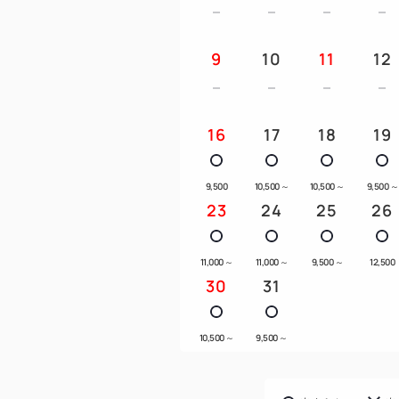
9
10
11
12
16
17
18
19
9,500
10,500
～
10,500
～
9,500
～
23
24
25
26
11,000
～
11,000
～
9,500
～
12,500
30
31
10,500
～
9,500
～