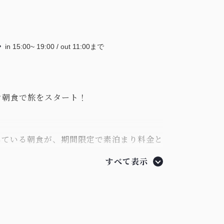
in 15:00~ 19:00 / out 11:00まで
ン朝食で旅をスタート！
している朝食が、期間限定で素泊まり料金と
るお得なプラン。地元・金沢で愛され、行
すべて表示
カリー「ひらみぱん」のおいしいパンを
。
ん」からスタッフがおすすめする2種類のパ
のフルーツとヨーグルトなど、金沢の旅を元