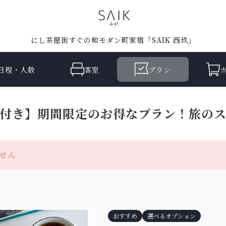
にし茶屋街すぐの和モダン町家宿「SAIK 西玖」
日程・人数
客室
プラン
付き】期間限定のお得なプラン！旅の
せん
おすすめ
選べるオプション