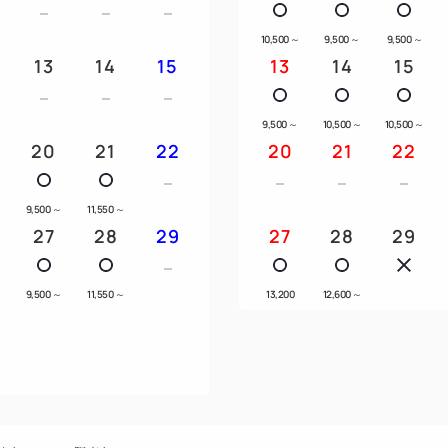
10,500
～
9,500
～
9,500
～
■アメニティ各種をご用意■
13
14
15
13
14
15
・ラベンダーとフォレストの
ディショナー、ボディソープ
9,500
～
10,500
～
10,500
～
・歯ブラシ ・コットン ・綿棒
20
21
22
20
21
22
シュタオル ・ハンドソープ
・浴衣（フリーサイズ） ・緑
9,500
～
11,550
～
27
28
29
27
28
29
■注意事項■
※全館禁煙でございます。
9,500
～
11,550
～
13,200
12,600
～
※5歳以下の添い寝は最大2名
※寝具の配置に関して、ご希
ださい。