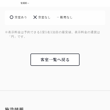
9,500
～
空室あり
空室なし
販売なし
※表示料金は予約できる1室1名1泊目の最安値。表示料金の通貨は
「円」です。
客室一覧へ戻る
施設情報