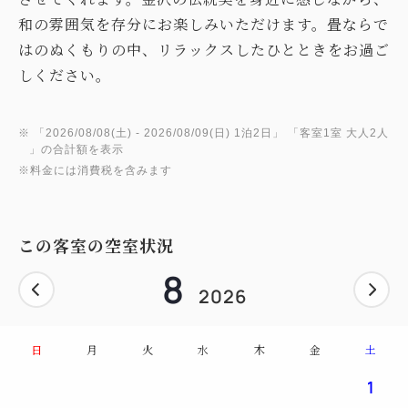
和の雰囲気を存分にお楽しみいただけます。畳ならで
はのぬくもりの中、リラックスしたひとときをお過ご
しください。
※ 「
2026/08/08(土)
- 2026/08/09(日)
1泊2日
」 「
客室1室 大人2人
」の合計額を表示
※料金には消費税を含みます
この客室の空室状況
8
2026
日
月
火
水
木
金
土
1