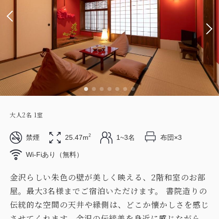
大人
2
名
1
室
2
禁煙
25.47m
1~3名
布団×3
Wi-Fiあり（無料）
金沢らしい朱色の壁が美しく映える、2階和室のお部
屋。最大3名様までご宿泊いただけます。 書院造りの
伝統的な空間の天井や縁側は、どこか懐かしさを感じ
させてくれます。金沢の伝統美を身近に感じながら、