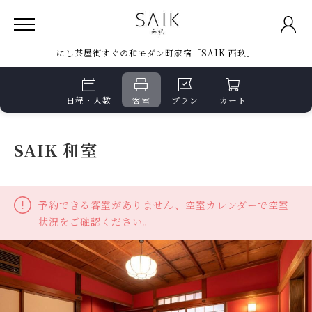
にし茶屋街すぐの和モダン町家宿「SAIK 西玖」
日程・人数
客室
プラン
カート
SAIK 和室
予約できる客室がありません、空室カレンダーで空室
状況をご確認ください。