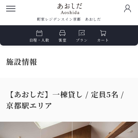
町家レジデンスイン京都 あおしだ
日程・人数
客室
プラン
カート
施設情報
【あおしだ】一棟貸し / 定員5名 /
京都駅エリア