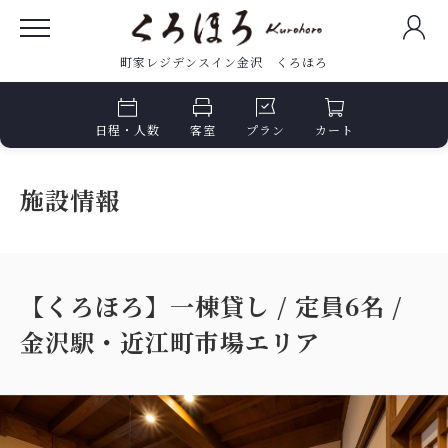
町家レジデンスイン金沢 くろほろ
日程・人数
客室
プラン
カート
施設情報
【くろほろ】一棟貸し / 定員6名 /
金沢駅・近江町市場エリア