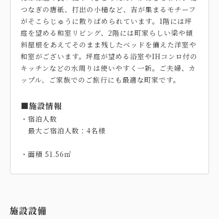
つなぎの唐紙、打出の小槌など、吉が集まるモチーフ
がそこらじゅうに散りばめられています。1階には坪
庭を望める和室リビング、2階には町家らしい梁や傾
斜屋根をあえてそのまま残したベッドを備えた洋室や
和室がございます。坪庭が望める浴室やIHコンロ付の
キッチンなどの水周りは使いやすく一新。ご夫婦、カ
ップル、ご家族でのご旅行にも最適な町家です。
■施設情報
・宿泊人数
最大ご宿泊人数：4名様
・面積 51.56㎡
施設設備