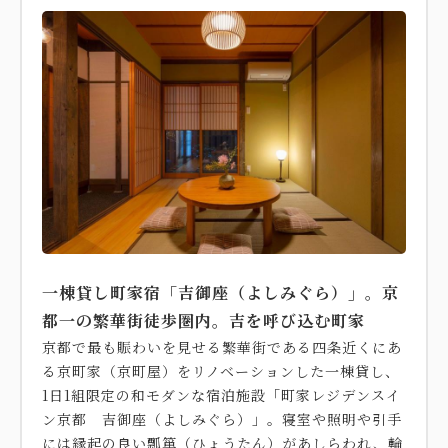
一棟貸し町家宿「吉御座（よしみぐら）」。京
都一の繁華街徒歩圏内。吉を呼び込む町家
京都で最も賑わいを見せる繁華街である四条近くにあ
る京町家（京町屋）をリノベーションした一棟貸し、
1日1組限定の和モダンな宿泊施設「町家レジデンスイ
ン京都 吉御座（よしみぐら）」。寝室や照明や引手
には縁起の良い瓢箪（ひょうたん）があしらわれ、輪