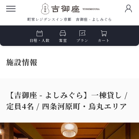
町家レジデンスイン京都 吉御座 - よしみぐら
日程・人数
客室
プラン
カート
施設情報
【吉御座 - よしみぐら】一棟貸し /
定員4名 / 四条河原町・烏丸エリア